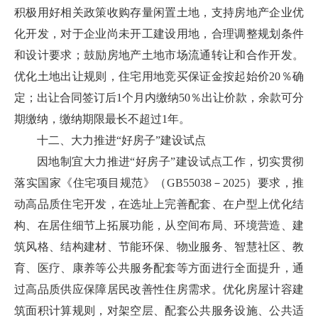
积极用好相关政策收购存量闲置土地，支持房地产企业优
化开发，对于企业尚未开工建设用地，合理调整规划条件
和设计要求；鼓励房地产土地市场流通转让和合作开发。
优化土地出让规则，住宅用地竞买保证金按起始价20％确
定；出让合同签订后1个月内缴纳50％出让价款，余款可分
期缴纳，缴纳期限最长不超过1年。
十二、大力推进“好房子”建设试点
因地制宜大力推进“好房子”建设试点工作，切实贯彻
落实国家《住宅项目规范》（GB55038－2025）要求，推
动高品质住宅开发，在选址上完善配套、在户型上优化结
构、在居住细节上拓展功能，从空间布局、环境营造、建
筑风格、结构建材、节能环保、物业服务、智慧社区、教
育、医疗、康养等公共服务配套等方面进行全面提升，通
过高品质供应保障居民改善性住房需求。优化房屋计容建
筑面积计算规则，对架空层、配套公共服务设施、公共适