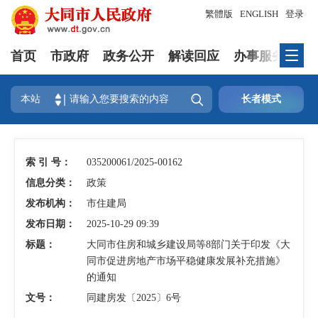
繁體版
ENGLISH
登录
首页
市政府
政务公开
解读回应
办事服务
互

本站
长者模式
索 引 号：
035200061/2025-00162
信息分类：
政策
发布机构：
市住建局
发布日期：
2025-10-29 09:39
标题：
大同市住房和城乡建设局等8部门关于印发《大
同市促进房地产市场平稳健康发展补充措施》
的通知
文号：
同建房发〔2025〕6号