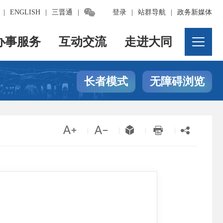

|
ENGLISH
|
三晋通
|
登录
|
站群导航
|
政务新媒体
办事服务
互动交流
走进大同
长者模式
无障碍浏览





|
|
|
|