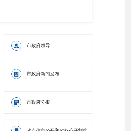

市政府领导

政府信

市政府新闻发布

政府信

市政府公报

政府信

政府信息公开和政务公开制度

政府信