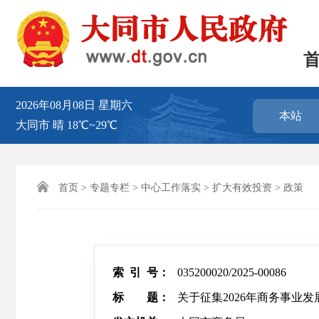
2026年08月08日
星期六
本站
大同市
晴
18℃~29℃

首页
>
专题专栏
>
中心工作落实
>
扩大有效投资
>
政策
索 引 号：
035200020/2025-00086
标 题：
关于征集2026年商务事业