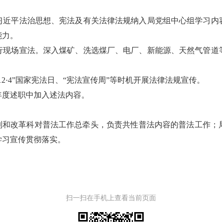
习近平法治思想、宪法及有关法律法规纳入局党组中心组学习内
能力。
行现场宣法。深入煤矿、洗选煤厂、电厂、新能源、天然气管道
2·4”国家宪法日、“宪法宣传周”等时机开展法律法规宣传。
年度述职中加入述法内容。
法制和改革科对普法工作总牵头，负责共性普法内容的普法工作；
学习宣传贯彻落实。
扫一扫在手机上查看当前页面