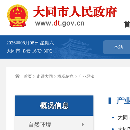
2026年08月08日
星期六
本站
大同市
多云
16℃~30℃

首页
>
走进大同
>
概况信息
> 产业经济
产
概况信息
大同
自然环境
大同