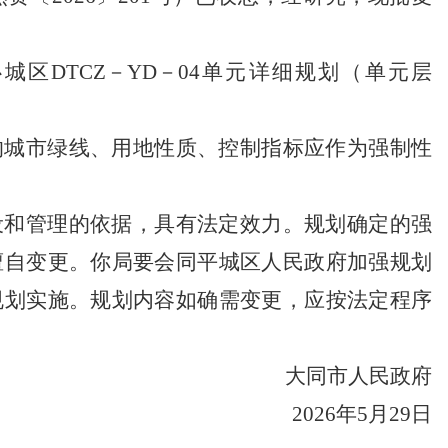
区DTCZ－YD－04单元详细规划（单元层
的城市绿线、用地性质、控制指标应作为强制性

市政府领导
设和管理的依据，具有法定效力。规划确定的强
擅自变更。你局要会同平城区人民政府加强规划
规划实施。规划内容如确需变更，应按法定程序

市政府新闻发布
大同市人民政府

市政府公报
2026年5月29日