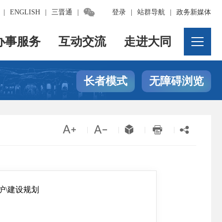

|
ENGLISH
|
三晋通
|
登录
|
站群导航
|
政务新媒体
办事服务
互动交流
走进大同
长者模式
无障碍浏览





|
|
|
|
护\建设规划