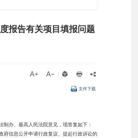
度报告有关项目填报问题





|
|
|
|

文件下载
院法制办、最高人民法院意见，现答复如下：
因政府信息公开申请行政复议、提起行政诉讼的