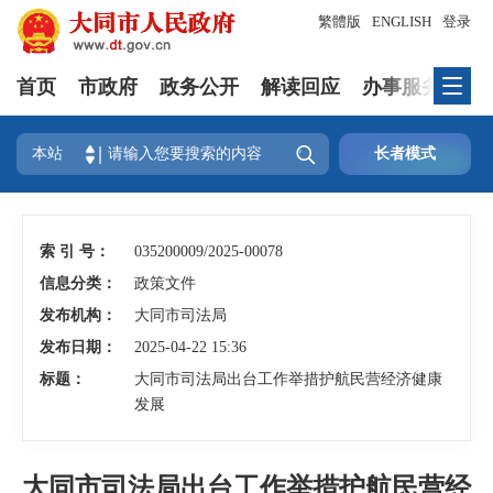
繁體版
ENGLISH
登录
首页
市政府
政务公开
解读回应
办事服务
互

本站
长者模式
索 引 号：
035200009/2025-00078
信息分类：
政策文件
发布机构：
大同市司法局
发布日期：
2025-04-22 15:36
标题：
大同市司法局出台工作举措护航民营经济健康
发展
大同市司法局出台工作举措护航民营经