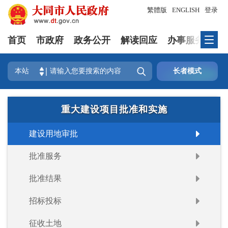
繁體版
ENGLISH
登录
首页
市政府
政务公开
解读回应
办事服务
互

本站
长者模式
重大建设项目批准和实施
建设用地审批
批准服务
批准结果
招标投标
征收土地