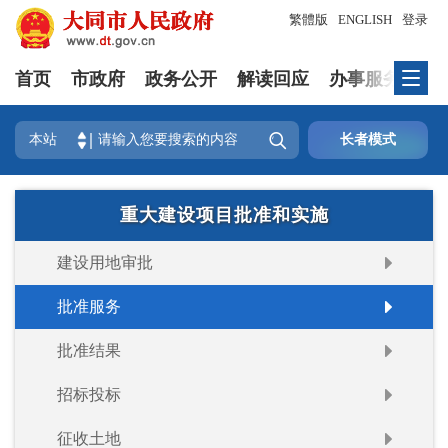
繁體版
ENGLISH
登录
首页
市政府
政务公开
解读回应
办事服务
互

本站
长者模式
重大建设项目批准和实施
建设用地审批
批准服务
批准结果
招标投标
征收土地