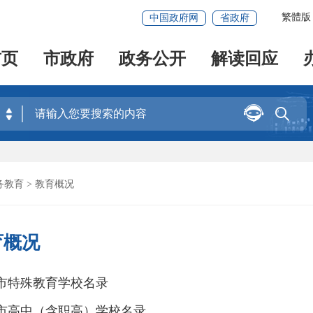
繁體版
中国政府网
省政府
首页
市政府
政务公开
解读回应


务教育
> 教育概况
育概况
市特殊教育学校名录
市高中（含职高）学校名录