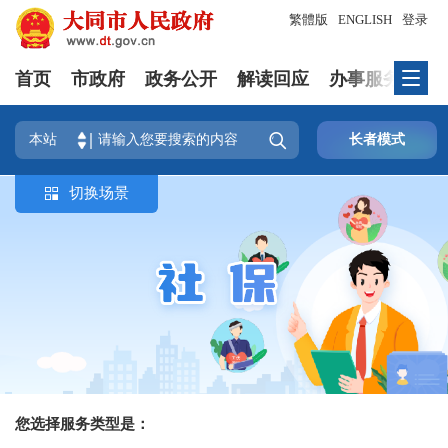
繁體版
ENGLISH
登录
首页
市政府
政务公开
解读回应
办事服务
互

本站
长者模式
切换场景

您选择服务类型是：